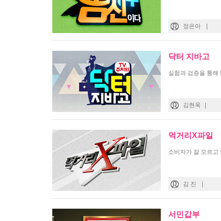
정은아
|
닥터 지바고
실험과 검증을 통해 
김현욱
|
먹거리X파일
소비자가 잘 모르고 
김 진
|
서민갑부