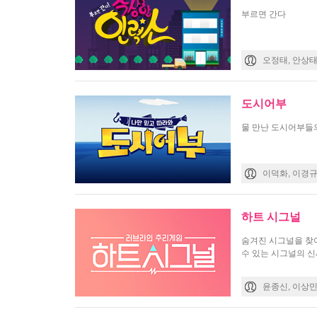
부르면 간다
오정태, 안상태,
도시어부
물 만난 도시어부들
이덕화, 이경규
하트 시그널
숨겨진 시그널을 찾아
수 있는 시그널의 신
윤종신, 이상민,