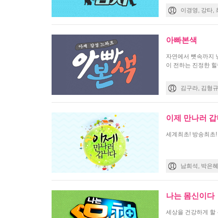
이경영, 강타,
아빠본색
자연에서 뼛속까지 낭
이 전하는 진정한 힐
김구라, 김형규
이제 만나러 
세계최초! 방송최초!
남희석, 박은
나는 몸신이다
세상을 건강하게 할