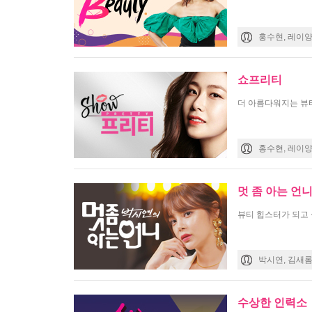
홍수현, 레이양
쇼프리티
더 아름다워지는 뷰티
홍수현, 레이양
멋 좀 아는 언
뷰티 힙스터가 되고 
박시연, 김새롬
수상한 인력소