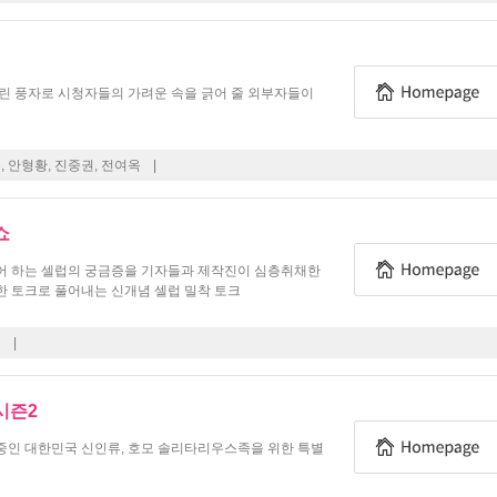
린 풍자로 시청자들의 가려운 속을 긁어 줄 외부자들이
, 안형황, 진중권, 전여옥
|
쇼
어 하는 셀럽의 궁금증을 기자들과 제작진이 심층취채한
한 토크로 풀어내는 신개념 셀럽 밀착 토크
정
|
시즌2
중인 대한민국 신인류, 호모 솔리타리우스족을 위한 특별