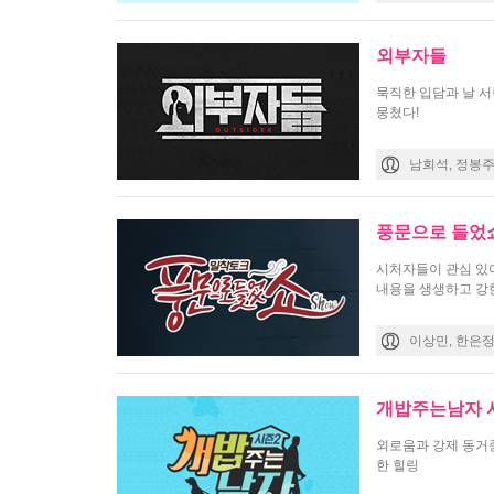
외부자들
묵직한 입담과 날 서
뭉쳤다!
남희석, 정봉주
풍문으로 들었
시처자들이 관심 있
내용을 생생하고 강
이상민, 한은
개밥주는남자 
외로움과 강제 동거
한 힐링