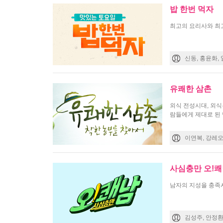
밥 한번 먹자
최고의 요리사와 최
신동, 홍윤화,
유쾌한 삼촌
외식 전성시대, 외식
람들에게 제대로 된
이연복, 강레
사심충만 오!
남자의 지성을 충족
김성주, 안정환