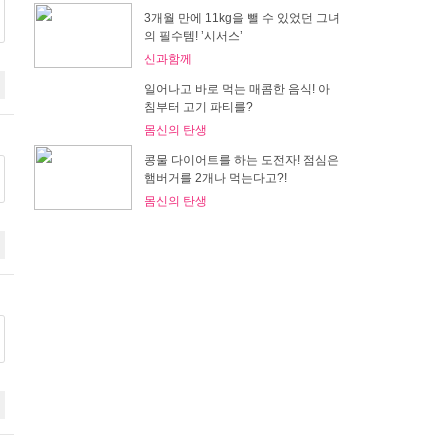
3개월 만에 11kg을 뺄 수 있었던 그녀
의 필수템! ’시서스’
신과함께
일어나고 바로 먹는 매콤한 음식! 아
침부터 고기 파티를?
몸신의 탄생
콩물 다이어트를 하는 도전자! 점심은
햄버거를 2개나 먹는다고?!
몸신의 탄생