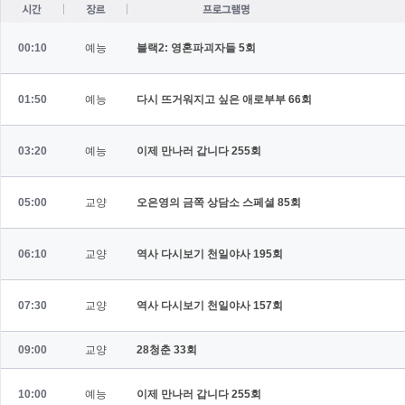
00:10
예능
블랙2: 영혼파괴자들
5회
01:50
예능
다시 뜨거워지고 싶은 애로부부
66회
03:20
예능
이제 만나러 갑니다
255회
05:00
교양
오은영의 금쪽 상담소 스페셜
85회
06:10
교양
역사 다시보기 천일야사
195회
07:30
교양
역사 다시보기 천일야사
157회
09:00
교양
28청춘
33회
10:00
예능
이제 만나러 갑니다
255회