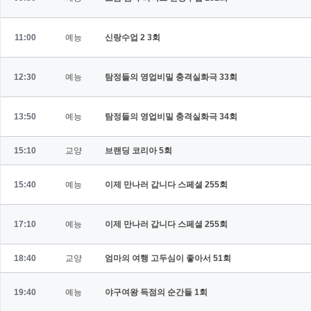
11:00
예능
신랑수업 2
3회
12:30
예능
탐정들의 영업비밀 충격실화극
33회
13:50
예능
탐정들의 영업비밀 충격실화극
34회
15:10
교양
브랜딩 코리아
5회
15:40
예능
이제 만나러 갑니다 스페셜
255회
17:10
예능
이제 만나러 갑니다 스페셜
255회
18:40
교양
엄마의 여행 고두심이 좋아서
51회
19:40
예능
야구여왕 득점의 순간들
1회